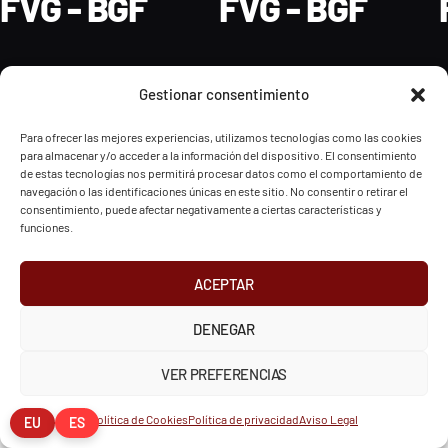
FVG - BGF
FVG - BGF
Gestionar consentimiento
2026 Federación Vizcaína de Golf
Para ofrecer las mejores experiencias, utilizamos tecnologías como las cookies
para almacenar y/o acceder a la información del dispositivo. El consentimiento
de estas tecnologías nos permitirá procesar datos como el comportamiento de
INSTAGRAM
X
FACEBOOK
navegación o las identificaciones únicas en este sitio. No consentir o retirar el
Política de Privacidad
Aviso Legal
Cookies
consentimiento, puede afectar negativamente a ciertas características y
European Tour
Liv Golf
PGATOUR
funciones.
ACEPTAR
DENEGAR
VER PREFERENCIAS
Política de Cookies
Política de privacidad
Aviso Legal
EU
ES