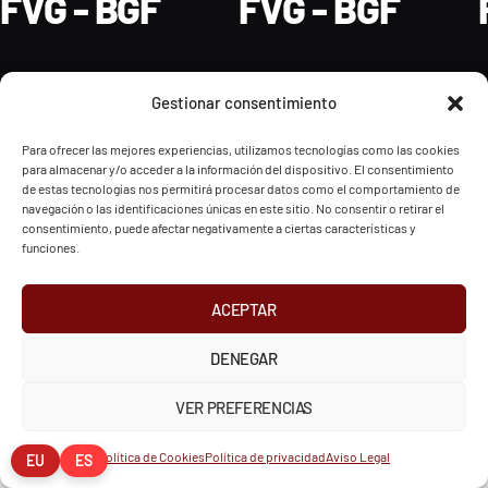
FVG - BGF
FVG - BGF
Gestionar consentimiento
2026 Federación Vizcaína de Golf
Para ofrecer las mejores experiencias, utilizamos tecnologías como las cookies
para almacenar y/o acceder a la información del dispositivo. El consentimiento
de estas tecnologías nos permitirá procesar datos como el comportamiento de
INSTAGRAM
X
FACEBOOK
navegación o las identificaciones únicas en este sitio. No consentir o retirar el
Política de Privacidad
Aviso Legal
Cookies
consentimiento, puede afectar negativamente a ciertas características y
European Tour
Liv Golf
PGATOUR
funciones.
ACEPTAR
DENEGAR
VER PREFERENCIAS
Política de Cookies
Política de privacidad
Aviso Legal
EU
ES