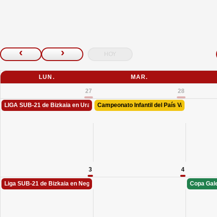
HOY
LUN.
MAR.
27
28
LIGA SUB-21 de Bizkaia en Uraburu
Campeonato Infantil del País Vasco en Negu
3
4
Liga SUB-21 de Bizkaia en Neguri
Copa Gal