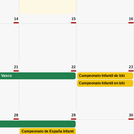
14
15
16
21
22
23
s Vasco
Campeonato Infantil de Izki
Campeonato Infantil en Izki
28
29
30
Campeonato de España Infantil Interclubs en Lauro Golf