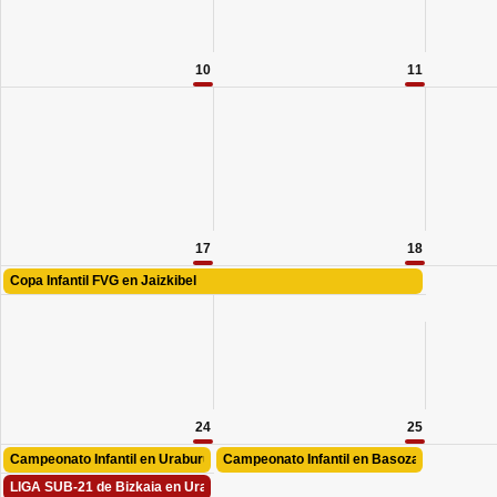
10
11
17
18
Copa Infantil FVG en Jaizkibel
24
25
Campeonato Infantil en Uraburu
Campeonato Infantil en Basozabal
LIGA SUB-21 de Bizkaia en Uraburu