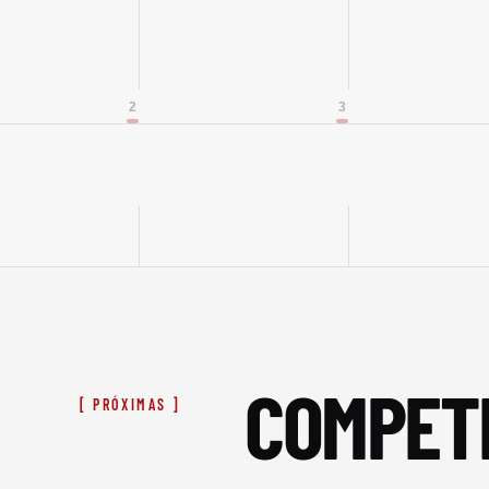
2
3
COMPET
[ PRÓXIMAS ]