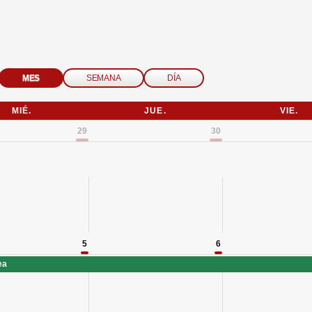
MES
SEMANA
DÍA
MIÉ.
JUE.
VIE.
29
30
ri
5
6
ea