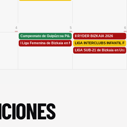
4
5
6
Campeonato de Guipúzcoa P&amp;P en Irelore
II RYDER BIZKAIA 2026
I Liga Femenina de Bizkaia en Meaztegi
LIGA INTERCLUBS INFANTIL FV
LIGA SUB-21 de Bizkaia en Ura
ICIONES