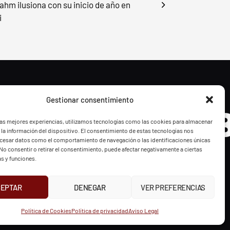
ahm ilusiona con su inicio de año en
i
Gestionar consentimiento
- BGF
FVG - 
las mejores experiencias, utilizamos tecnologías como las cookies para almacenar
 la información del dispositivo. El consentimiento de estas tecnologías nos
ocesar datos como el comportamiento de navegación o las identificaciones únicas
. No consentir o retirar el consentimiento, puede afectar negativamente a ciertas
as y funciones.
CEPTAR
DENEGAR
VER PREFERENCIAS
UR
INSTAGRAM
X
FACEBOOK
Política de Cookies
Política de privacidad
Aviso Legal