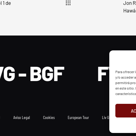
l 1 de
Jon R
Hawá
G - BGF
FVG 
Para ofrecer 
y/o acceder a
permitirá pr
en este sitio
característic
A
d
Aviso Legal
Cookies
European Tour
Liv Golf
PGATO