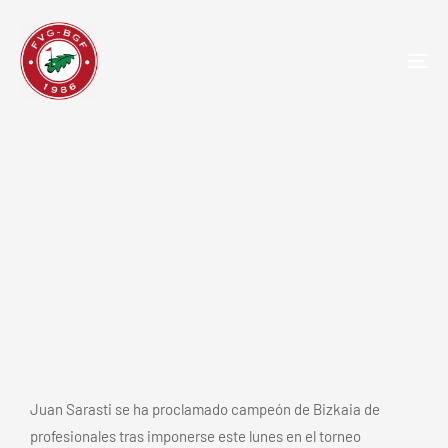
TOG
NAV
Sarasti conquista el Campeonato
de Profesionales de Bizkaia en
Meaztegi Golf
Juan Sarasti se ha proclamado campeón de Bizkaia de
profesionales tras imponerse este lunes en el torneo