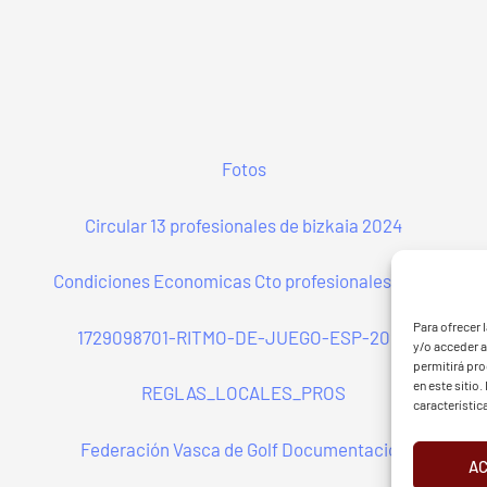
Fotos
Circular 13 profesionales de bizkaia 2024
Condiciones Economicas Cto profesionales 2024
G - BGF
FVG 
Para ofrecer 
1729098701-RITMO-DE-JUEGO-ESP-2024
y/o acceder a
permitirá pr
en este sitio
REGLAS_LOCALES_PROS
característic
Federación Vasca de Golf Documentación
A