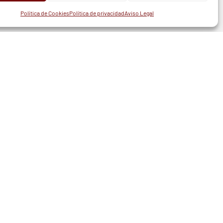
UR
INSTAGRAM
X
FACEBOOK
Política de Cookies
Política de privacidad
Aviso Legal
TELÉFONO
94 439 41 21