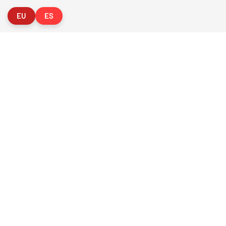
Política de Privacida
EU
ES
ORGANIZADOR
O
CLUB
Federaci