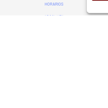
d
Aviso Legal
Cookies
European Tour
Liv Golf
PGATO
HORARIOS
ABSOLUTA
SENIOR
RGANIZADOR
E-MAIL
ón Vizcaina de Golf
info@bizkaiagolf.eus