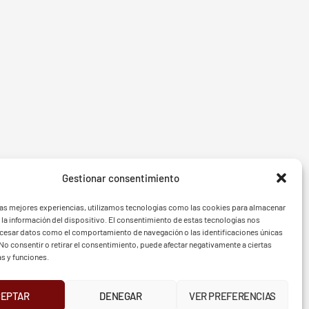
Gestionar consentimiento
- BGF
FVG - 
las mejores experiencias, utilizamos tecnologías como las cookies para almacenar
 la información del dispositivo. El consentimiento de estas tecnologías nos
ocesar datos como el comportamiento de navegación o las identificaciones únicas
. No consentir o retirar el consentimiento, puede afectar negativamente a ciertas
as y funciones.
CEPTAR
DENEGAR
VER PREFERENCIAS