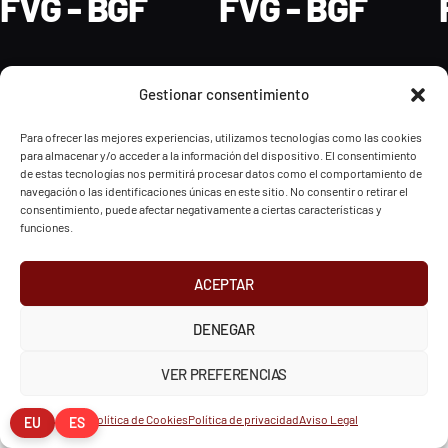
FVG - BGF
FVG - BGF
Gestionar consentimiento
2026 Federación Vizcaína de Golf
Para ofrecer las mejores experiencias, utilizamos tecnologías como las cookies
para almacenar y/o acceder a la información del dispositivo. El consentimiento
de estas tecnologías nos permitirá procesar datos como el comportamiento de
INSTAGRAM
X
FACEBOOK
navegación o las identificaciones únicas en este sitio. No consentir o retirar el
Política de Privacidad
Aviso Legal
Cookies
consentimiento, puede afectar negativamente a ciertas características y
European Tour
Liv Golf
PGATOUR
funciones.
ACEPTAR
DENEGAR
VER PREFERENCIAS
Política de Cookies
Política de privacidad
Aviso Legal
EU
ES