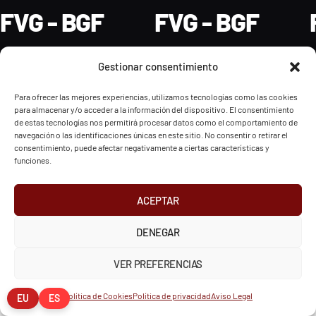
FVG - BGF
FVG - BGF
Gestionar consentimiento
Para ofrecer las mejores experiencias, utilizamos tecnologías como las cookies
2026 Federación Vizcaína de Golf
para almacenar y/o acceder a la información del dispositivo. El consentimiento
de estas tecnologías nos permitirá procesar datos como el comportamiento de
navegación o las identificaciones únicas en este sitio. No consentir o retirar el
INSTAGRAM
X
FACEBOOK
consentimiento, puede afectar negativamente a ciertas características y
Política de Privacidad
Aviso Legal
Cookies
funciones.
European Tour
Liv Golf
PGATOUR
ACEPTAR
DENEGAR
VER PREFERENCIAS
Política de Cookies
Política de privacidad
Aviso Legal
EU
ES