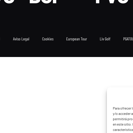
d
Aviso Legal
Cookies
European Tour
Liv Golf
PGATO
Para ofrecer 
y/o acceder a
permitirá pr
en este sitio
característic