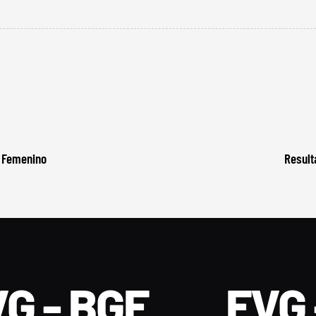
H Femenino
Result
G - BGF
FVG 