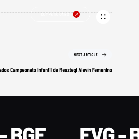
COMPETICIONES
NEXT ARTICLE
ados Campeonato Infantil de Meaztegi Alevín Femenino
- BGF
FVG - 