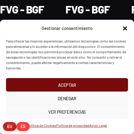
FVG - BGF
FVG - BGF
Gestionar consentimiento
Para ofrecer las mejores experiencias, utilizamos tecnologías como las cookies
2026 Federación Vizcaína de Golf
para almacenar y/o acceder a la información del dispositivo. El consentimiento
de estas tecnologías nos permitirá procesar datos como el comportamiento de
navegación o las identificaciones únicas en este sitio. No consentir o retirar el
INSTAGRAM
X
FACEBOOK
consentimiento, puede afectar negativamente a ciertas características y
Política de Privacidad
Aviso Legal
Cookies
funciones.
European Tour
Liv Golf
PGATOUR
ACEPTAR
DENEGAR
VER PREFERENCIAS
Política de Cookies
Política de privacidad
Aviso Legal
EU
ES