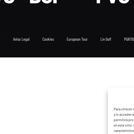
d
Aviso Legal
Cookies
European Tour
Liv Golf
PGATO
Para ofrecer 
y/o acceder a
permitirá pr
en este sitio
característic