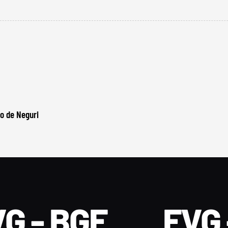
o de Neguri
G - BGF
FVG 