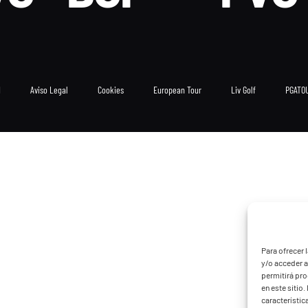
d
Aviso Legal
Cookies
European Tour
Liv Golf
PGATO
Para ofrecer 
y/o acceder a
permitirá pr
en este sitio
característic