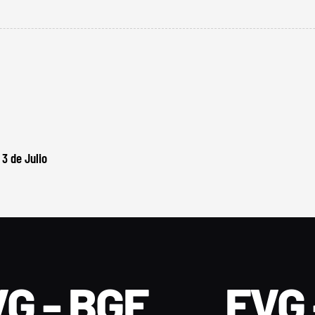
 3 de Julio
G - BGF
FVG 