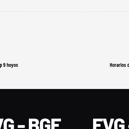
cp 9 hoyos
Horarios d
G - BGF
FVG 