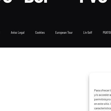
d
Aviso Legal
Cookies
European Tour
Liv Golf
PGATO
Para ofrecer 
y/o acceder a
permitirá pr
en este sitio
característic