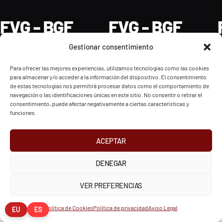
FVG - BGF
FVG - BGF
Gestionar consentimiento
Para ofrecer las mejores experiencias, utilizamos tecnologías como las cookies
para almacenar y/o acceder a la información del dispositivo. El consentimiento
de estas tecnologías nos permitirá procesar datos como el comportamiento de
2026 Federación Vizcaína de Golf
navegación o las identificaciones únicas en este sitio. No consentir o retirar el
consentimiento, puede afectar negativamente a ciertas características y
INSTAGRAM
X
FACEBOOK
funciones.
Política de Privacidad
Aviso Legal
Cookies
European Tour
Liv Golf
PGATOUR
ACEPTAR
DENEGAR
VER PREFERENCIAS
Política de Cookies
Política de privacidad
Aviso Legal
EU
ES