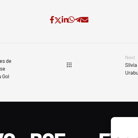
Next
ees de
Silvi
 se
Urabu
u Gol