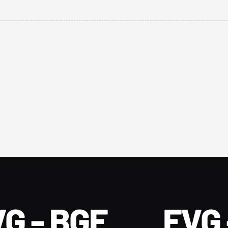
G - BGF
FVG 