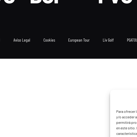
d
Aviso Legal
Cookies
European Tour
Liv Golf
PGATO
Para ofrecer 
y/o acceder a
permitirá pr
en este sitio
característic