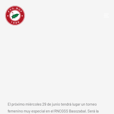
TOG
NAV
Un torneo femenino en Basozabal
cerrará la visita de la Solheim Cup
al País Vasco
El próximo miércoles 29 de junio tendrá lugar un torneo
femenino muy especial en el RNCGSS Basozabal. Será la