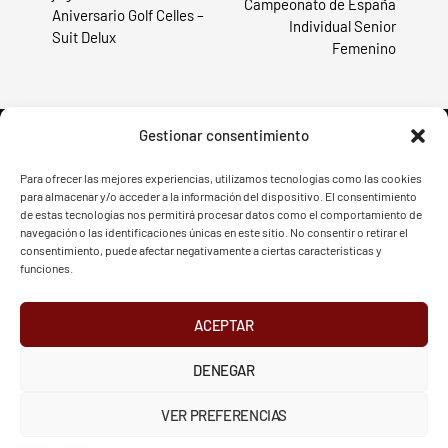
Campeonato de España
Aniversario Golf Celles –
Individual Senior
Suit Delux
Femenino
Gestionar consentimiento
Para ofrecer las mejores experiencias, utilizamos tecnologías como las cookies
para almacenar y/o acceder a la información del dispositivo. El consentimiento
FVG - BGF
FVG - BGF
de estas tecnologías nos permitirá procesar datos como el comportamiento de
navegación o las identificaciones únicas en este sitio. No consentir o retirar el
consentimiento, puede afectar negativamente a ciertas características y
funciones.
ACEPTAR
2026 Federación Vizcaína de Golf
DENEGAR
INSTAGRAM
X
FACEBOOK
Política de Privacidad
Aviso Legal
Cookies
VER PREFERENCIAS
European Tour
Liv Golf
PGATOUR