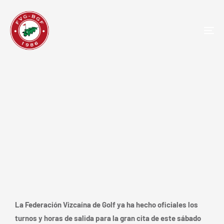
TOG
NAV
Publicados los horarios de salida
para el VI Scramble de Bizkaia en
Meaztegi Golf
La Federación Vizcaína de Golf ya ha hecho oficiales los
turnos y horas de salida para la gran cita de este sábado