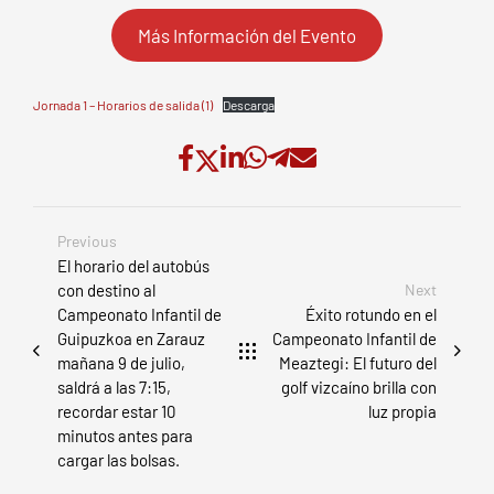
Más Información del Evento
Jornada 1 – Horarios de salida (1)
Descarga
Previous
El horario del autobús
con destino al
Next
Campeonato Infantil de
Éxito rotundo en el
Guipuzkoa en Zarauz
Campeonato Infantil de
mañana 9 de julio,
Meaztegi: El futuro del
saldrá a las 7:15,
golf vizcaíno brilla con
recordar estar 10
luz propia
minutos antes para
cargar las bolsas.