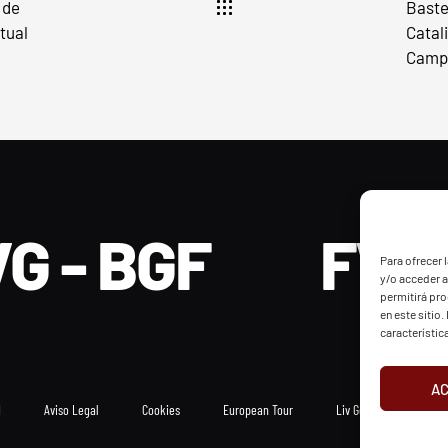
 de
Baste
tual
Catal
Campe
G - BGF
FVG 
Para ofrecer 
y/o acceder a
permitirá pr
en este sitio
característic
A
d
Aviso Legal
Cookies
European Tour
Liv Golf
PGATO