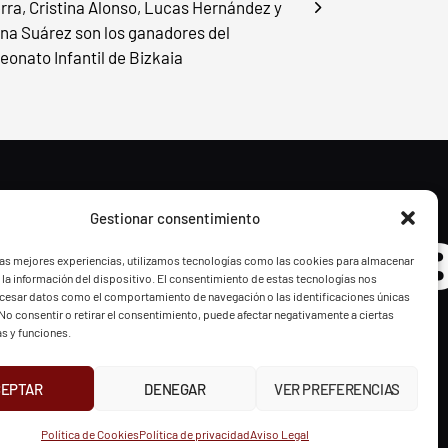
rra, Cristina Alonso, Lucas Hernández y
ina Suárez son los ganadores del
onato Infantil de Bizkaia
Gestionar consentimiento
- BGF
FVG - 
las mejores experiencias, utilizamos tecnologías como las cookies para almacenar
 la información del dispositivo. El consentimiento de estas tecnologías nos
ocesar datos como el comportamiento de navegación o las identificaciones únicas
. No consentir o retirar el consentimiento, puede afectar negativamente a ciertas
as y funciones.
CEPTAR
DENEGAR
VER PREFERENCIAS
UR
INSTAGRAM
X
FACEBOOK
Política de Cookies
Política de privacidad
Aviso Legal