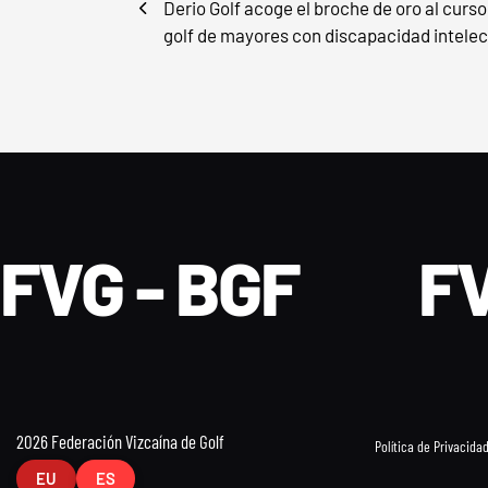
Derio Golf acoge el broche de oro al curso
golf de mayores con discapacidad intelec
FVG - BGF
FV
2026 Federación Vizcaína de Golf
Política de Privacida
EU
ES