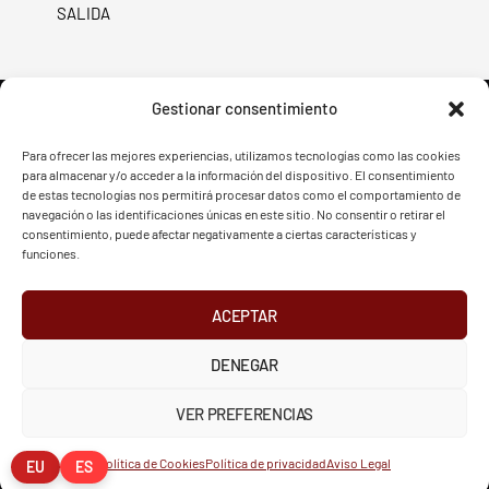
SALIDA
Gestionar consentimiento
Para ofrecer las mejores experiencias, utilizamos tecnologías como las cookies
para almacenar y/o acceder a la información del dispositivo. El consentimiento
FVG - BGF
FVG - BGF
de estas tecnologías nos permitirá procesar datos como el comportamiento de
navegación o las identificaciones únicas en este sitio. No consentir o retirar el
consentimiento, puede afectar negativamente a ciertas características y
funciones.
ACEPTAR
2026 Federación Vizcaína de Golf
DENEGAR
INSTAGRAM
X
FACEBOOK
Política de Privacidad
Aviso Legal
Cookies
VER PREFERENCIAS
European Tour
Liv Golf
PGATOUR
Política de Cookies
Política de privacidad
Aviso Legal
EU
ES