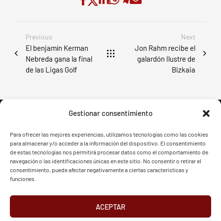
Previous
Next
El benjamín Kerman
Jon Rahm recibe el
Nebreda gana la final
galardón Ilustre de
de las Ligas Golf
Bizkaia
Gestionar consentimiento
Para ofrecer las mejores experiencias, utilizamos tecnologías como las cookies
para almacenar y/o acceder a la información del dispositivo. El consentimiento
FVG - BGF
FVG - BGF
de estas tecnologías nos permitirá procesar datos como el comportamiento de
navegación o las identificaciones únicas en este sitio. No consentir o retirar el
consentimiento, puede afectar negativamente a ciertas características y
funciones.
ACEPTAR
2026 Federación Vizcaína de Golf