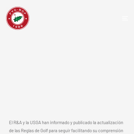
TOG
NAV
Las nuevas reglas de golf que
entran en vigor en 2023 y debes
saber
El R&A y la USGA han informado y publicado la actualización
de las Reglas de Golf para seguir facilitando su comprensión