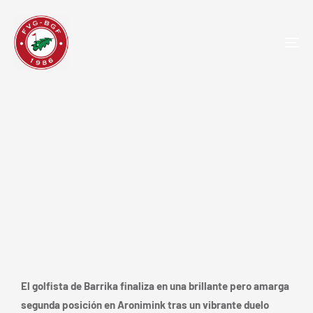
TOG
NAV
Jon Rahm se queda a las puertas
de la gloria en el PGA Championship
y roza el Grand Slam histórico
El golfista de Barrika finaliza en una brillante pero amarga
segunda posición en Aronimink tras un vibrante duelo