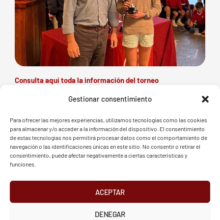
Consulta aquí toda la información del torneo
Gestionar consentimiento
Para ofrecer las mejores experiencias, utilizamos tecnologías como las cookies
para almacenar y/o acceder a la información del dispositivo. El consentimiento
de estas tecnologías nos permitirá procesar datos como el comportamiento de
Next
Previous
navegación o las identificaciones únicas en este sitio. No consentir o retirar el
Consulta los resultados
consentimiento, puede afectar negativamente a ciertas características y
Mónica Salinas y Carlos
de la Vuelta Valedera
funciones.
Uncetabarrenechea,
que se celebro el
campeones de Bizkaia
domingo 5 de mayo en
Dobles Mixto
ACEPTAR
Laukariz.
DENEGAR