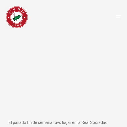
TOG
NAV
Gran actuación de Lucas Hernández
en el Campeonato Infantil, Alevín y
Benjamín celebrado en Neguri
El pasado fin de semana tuvo lugar en la Real Sociedad