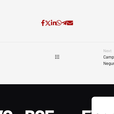
Next
Campe
Negur