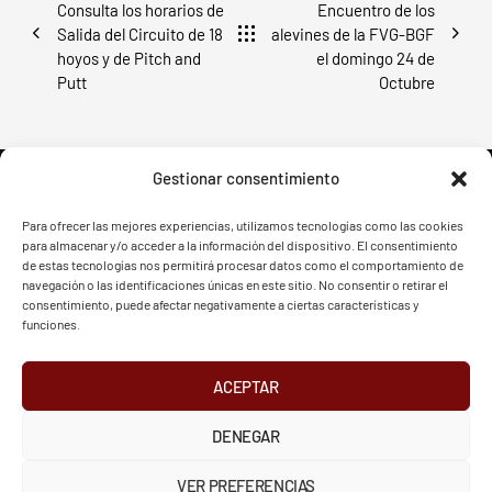
Consulta los horarios de
Encuentro de los
Salida del Circuito de 18
alevines de la FVG-BGF
hoyos y de Pitch and
el domingo 24 de
Putt
Octubre
Gestionar consentimiento
Para ofrecer las mejores experiencias, utilizamos tecnologías como las cookies
para almacenar y/o acceder a la información del dispositivo. El consentimiento
FVG - BGF
FVG - BGF
de estas tecnologías nos permitirá procesar datos como el comportamiento de
navegación o las identificaciones únicas en este sitio. No consentir o retirar el
consentimiento, puede afectar negativamente a ciertas características y
funciones.
ACEPTAR
2026 Federación Vizcaína de Golf
DENEGAR
INSTAGRAM
X
FACEBOOK
Política de Privacidad
Aviso Legal
Cookies
VER PREFERENCIAS