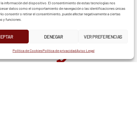
 la información del dispositivo. El consentimiento de estas tecnologías nos
ocesar datos como el comportamiento de navegación o las identificaciones únicas
. No consentir o retirar el consentimiento, puede afectar negativamente a ciertas
as y funciones.
CEPTAR
DENEGAR
VER PREFERENCIAS
UR
INSTAGRAM
X
FACEBOOK
Política de Cookies
Política de privacidad
Aviso Legal
TELÉFONO