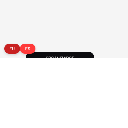
2026 Federación Vizcaína de Golf
Política de Privacida
EU
ES
ORGANIZADOR
O
CLUB
Federaci