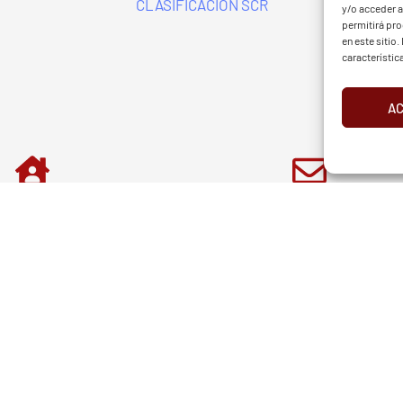
CLASIFICACIÓN SCR
y/o acceder a
permitirá pr
en este sitio
característic
A
d
Aviso Legal
Cookies
European Tour
Liv Golf
PGATO
RGANIZADOR
E-MAIL
ón Vizcaina de Golf