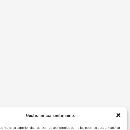
Gestionar consentimiento
- BGF
FVG - 
las mejores experiencias, utilizamos tecnologías como las cookies para almacenar