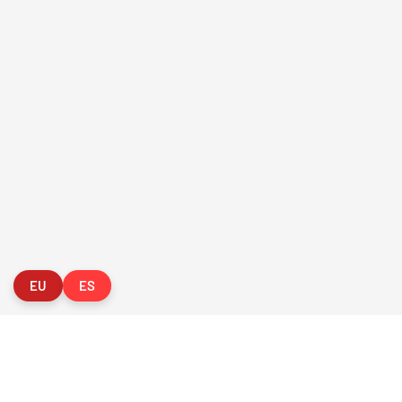
FVG - BGF
FV
2026 Federación Vizcaína de Golf
Política de Privacida
EU
ES
ORGANIZADOR
O
CLUB