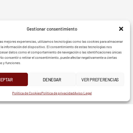
Gestionar consentimiento
- BGF
FVG - 
las mejores experiencias, utilizamos tecnologías como las cookies para almacenar
 la información del dispositivo. El consentimiento de estas tecnologías nos
ocesar datos como el comportamiento de navegación o las identificaciones únicas
. No consentir o retirar el consentimiento, puede afectar negativamente a ciertas
as y funciones.
CEPTAR
DENEGAR
VER PREFERENCIAS
UR
INSTAGRAM
X
FACEBOOK
Política de Cookies
Política de privacidad
Aviso Legal
TELÉFONO