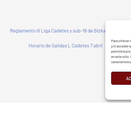
Reglamento III Liga Cadetes y sub-18 de Bizkaia 2024
G - BGF
FVG 
Para ofrecer 
Horario de Salidas L Cadetes 7 abril
y/o acceder a
permitirá pr
en este sitio
característic
A
d
Aviso Legal
Cookies
European Tour
Liv Golf
PGATO
RGANIZADOR
E-MAIL