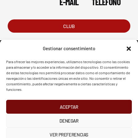
E-MAIL
TELÉFONO
CLUB
Gestionar consentimiento
Para ofrecer las mejores experiencias, utilizamos tecnologías como las cookies
para almacenar y/o acceder a la información del dispositivo. El consentimiento
FVG - BGF
FVG - BGF
de estas tecnologías nos permitirá procesar datos como el comportamiento de
navegación o las identificaciones únicas en este sitio. No consentir o retirar el
consentimiento, puede afectar negativamente a ciertas características y
funciones.
ACEPTAR
2026 Federación Vizcaína de Golf
DENEGAR
INSTAGRAM
X
FACEBOOK
Política de Privacidad
Aviso Legal
Cookies
VER PREFERENCIAS