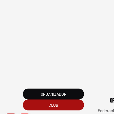
FVG - BGF
FV
ORGANIZADOR
O
CLUB
2026 Federación Vizcaína de Golf
Federaci
Política de Privacida