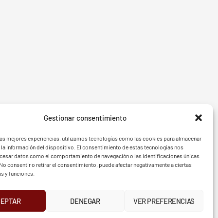
Gestionar consentimiento
- BGF
FVG - 
las mejores experiencias, utilizamos tecnologías como las cookies para almacenar
 la información del dispositivo. El consentimiento de estas tecnologías nos
ocesar datos como el comportamiento de navegación o las identificaciones únicas
. No consentir o retirar el consentimiento, puede afectar negativamente a ciertas
as y funciones.
TELÉFONO
CEPTAR
DENEGAR
VER PREFERENCIAS
UR
INSTAGRAM
X
FACEBOOK