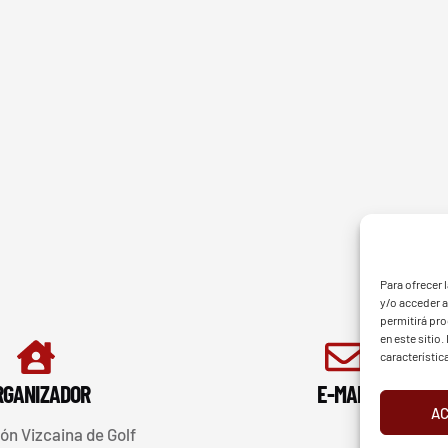
G - BGF
FVG 
Para ofrecer 
y/o acceder a
permitirá pr
en este sitio
característic
RGANIZADOR
E-MAIL
A
ón Vizcaina de Golf
d
Aviso Legal
Cookies
European Tour
Liv Golf
PGATO