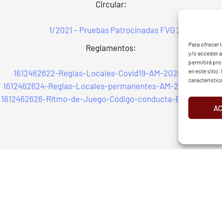
Circular:
1/2021 – Pruebas Patrocinadas FVG 2021
G - BGF
FVG 
Para ofrecer 
Reglamentos:
y/o acceder a
permitirá pr
en este sitio
1612462622-Reglas-Locales-Covid19-AM-2020-Español.p
característic
1612462624-Reglas-Locales-permanentes-AM-2020-Españo
1612462626-Ritmo-de-Juego-Código-conducta-Español-202
A
d
Aviso Legal
Cookies
European Tour
Liv Golf
PGATO
RGANIZADOR
E-MAIL
ión Vasca de Golf