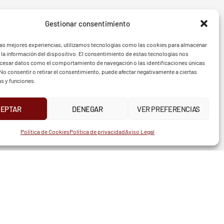
Gestionar consentimiento
- BGF
FVG - 
las mejores experiencias, utilizamos tecnologías como las cookies para almacenar
 la información del dispositivo. El consentimiento de estas tecnologías nos
ocesar datos como el comportamiento de navegación o las identificaciones únicas
. No consentir o retirar el consentimiento, puede afectar negativamente a ciertas
df
as y funciones.
l.pdf
0.pdf
CEPTAR
DENEGAR
VER PREFERENCIAS
UR
INSTAGRAM
X
FACEBOOK
Política de Cookies
Política de privacidad
Aviso Legal
TELÉFONO