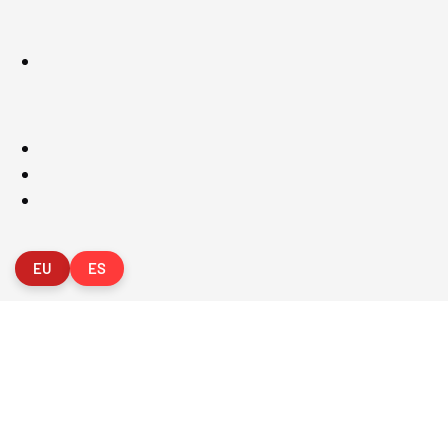
FVG - BGF
FV
2026 Federación Vizcaína de Golf
Política de Privacida
EU
ES
ORGANIZADOR
O
CLUB
Federac