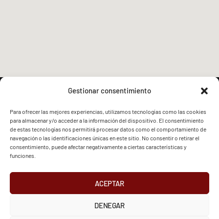
Gestionar consentimiento
Para ofrecer las mejores experiencias, utilizamos tecnologías como las cookies
para almacenar y/o acceder a la información del dispositivo. El consentimiento
FVG - BGF
FVG - BGF
de estas tecnologías nos permitirá procesar datos como el comportamiento de
navegación o las identificaciones únicas en este sitio. No consentir o retirar el
consentimiento, puede afectar negativamente a ciertas características y
funciones.
ACEPTAR
2026 Federación Vizcaína de Golf
DENEGAR
INSTAGRAM
X
FACEBOOK