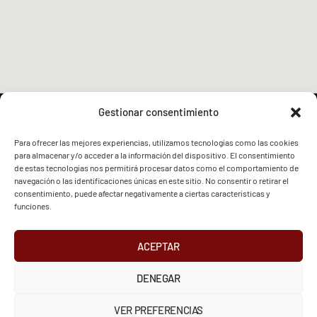
Gestionar consentimiento
Para ofrecer las mejores experiencias, utilizamos tecnologías como las cookies
para almacenar y/o acceder a la información del dispositivo. El consentimiento
FVG - BGF
FVG - BGF
de estas tecnologías nos permitirá procesar datos como el comportamiento de
navegación o las identificaciones únicas en este sitio. No consentir o retirar el
consentimiento, puede afectar negativamente a ciertas características y
funciones.
ACEPTAR
2026 Federación Vizcaína de Golf
DENEGAR
INSTAGRAM
X
FACEBOOK
Política de Privacidad
Aviso Legal
Cookies
VER PREFERENCIAS