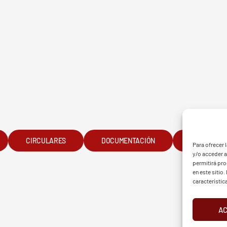
G - BGF
FVG 
CIRCULARES
DOCUMENTACIÓN
GALERÍA
Para ofrecer 
y/o acceder a
permitirá pr
en este sitio
característic
A
d
Aviso Legal
Cookies
European Tour
Liv Golf
PGATO