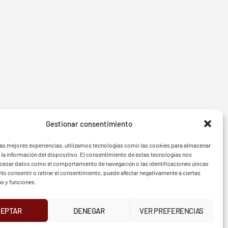
Gestionar consentimiento
- BGF
FVG - 
HORARIOS Y RESULTADOS
las mejores experiencias, utilizamos tecnologías como las cookies para almacenar
 la información del dispositivo. El consentimiento de estas tecnologías nos
ocesar datos como el comportamiento de navegación o las identificaciones únicas
. No consentir o retirar el consentimiento, puede afectar negativamente a ciertas
as y funciones.
CEPTAR
DENEGAR
VER PREFERENCIAS
UR
INSTAGRAM
X
FACEBOOK