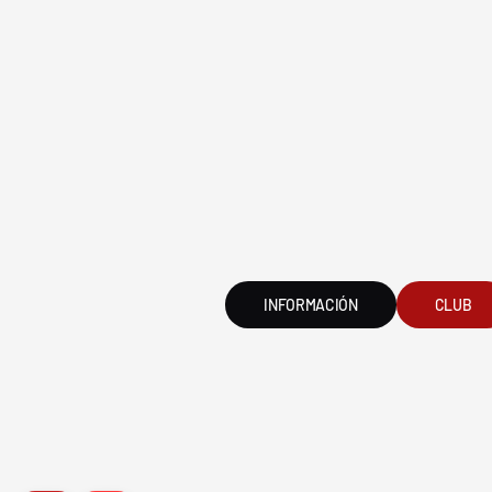
FVG - BGF
FV
INFORMACIÓN
CLUB
2026 Federación Vizcaína de Golf
Política de Privacida