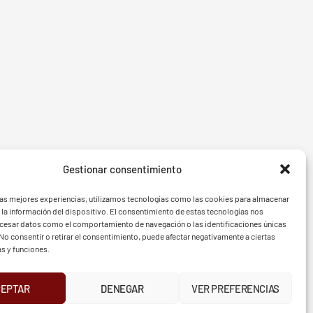
Gestionar consentimiento
- BGF
FVG - 
las mejores experiencias, utilizamos tecnologías como las cookies para almacenar
 la información del dispositivo. El consentimiento de estas tecnologías nos
ocesar datos como el comportamiento de navegación o las identificaciones únicas
. No consentir o retirar el consentimiento, puede afectar negativamente a ciertas
as y funciones.
TELÉFONO
CEPTAR
DENEGAR
VER PREFERENCIAS
943 293 210
UR
INSTAGRAM
X
FACEBOOK