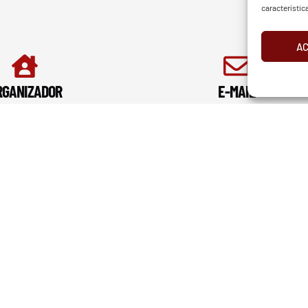
característic
A
d
Aviso Legal
Cookies
European Tour
Liv Golf
PGATO
RGANIZADOR
E-MAIL
ón Vizcaina de Golf