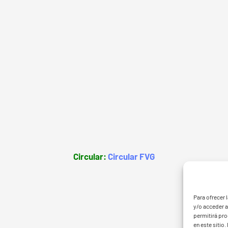
Circular:
Circular FVG
G - BGF
FVG 
Para ofrecer 
y/o acceder a
permitirá pr
en este sitio