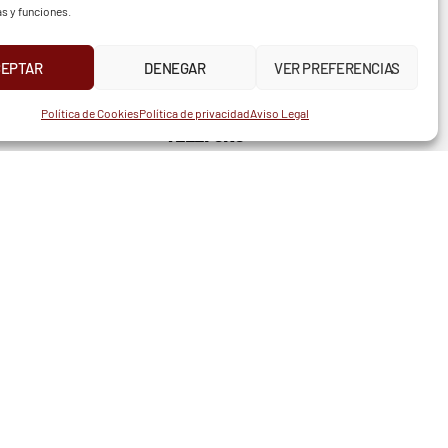
as y funciones.
CEPTAR
DENEGAR
VER PREFERENCIAS
UR
INSTAGRAM
X
FACEBOOK
Política de Cookies
Política de privacidad
Aviso Legal
TELÉFONO