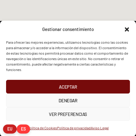
Gestionar consentimiento
Para ofrecer las mejores experiencias, utilizamos tecnologías como las cookies
para almacenar y/o acceder a la información del dispositivo. El consentimiento
FVG - BGF
FVG - BGF
de estas tecnologías nos permitirá procesar datos como el comportamiento de
navegación o las identificaciones únicas en este sitio. No consentir o retirar el
consentimiento, puede afectar negativamente a ciertas características y
funciones.
ACEPTAR
2026 Federación Vizcaína de Golf
DENEGAR
INSTAGRAM
X
FACEBOOK
Política de Privacidad
Aviso Legal
Cookies
VER PREFERENCIAS
European Tour
Liv Golf
PGATOUR
Política de Cookies
Política de privacidad
Aviso Legal
EU
ES