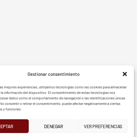
Gestionar consentimiento
- BGF
FVG - 
las mejores experiencias, utilizamos tecnologías como las cookies para almacenar
 la información del dispositivo. El consentimiento de estas tecnologías nos
ocesar datos como el comportamiento de navegación o las identificaciones únicas
. No consentir o retirar el consentimiento, puede afectar negativamente a ciertas
as y funciones.
TELÉFONO
CEPTAR
DENEGAR
VER PREFERENCIAS
UR
INSTAGRAM
X
FACEBOOK