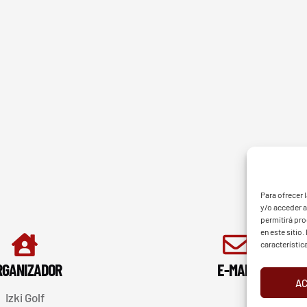
G - BGF
FVG 
Para ofrecer 
y/o acceder a
permitirá pr
en este sitio
característic
RGANIZADOR
E-MAIL
A
Izki Golf
d
Aviso Legal
Cookies
European Tour
Liv Golf
PGATO