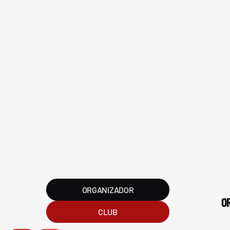
FVG - BGF
FV
ORGANIZADOR
O
CLUB
2026 Federación Vizcaína de Golf
Política de Privacida