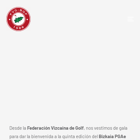
TOG
NAV
¡El orgullo de nuestro golf! Meaztegi
se prepara para la quinta edición
del Bizkaia PGAe Open
Desde la
Federación Vizcaína de Golf
, nos vestimos de gala
para dar la bienvenida a la quinta edición del
Bizkaia PGAe