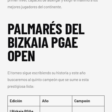
primer nivel, capaces de albergar y exigir el máximo a los
mejores jugadores del continente.
PALMARÉS DEL
BIZKAIA PGAE
OPEN
El torneo sigue escribiendo su historia y este año
buscaremos al quinto campeón que se sume a esta
prestigiosa lista:
Edición
Año
Campeón
I Bizkaia PGAe