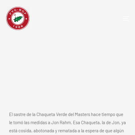
TOG
NAV
Cuatro top ten consecutivo de Jon
Rahm en el Masters de Augusta
El sastre de la Chaqueta Verde del Masters hace tiempo que
le tomó las medidas a Jon Rahm. Esa Chaqueta, la de Jon, ya
está cosida, abotonada y rematada a la espera de que algún