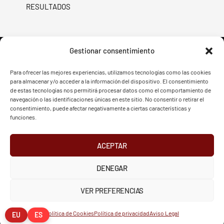
RESULTADOS
Gestionar consentimiento
Para ofrecer las mejores experiencias, utilizamos tecnologías como las cookies
para almacenar y/o acceder a la información del dispositivo. El consentimiento
FVG - BGF
FVG - BGF
de estas tecnologías nos permitirá procesar datos como el comportamiento de
navegación o las identificaciones únicas en este sitio. No consentir o retirar el
consentimiento, puede afectar negativamente a ciertas características y
funciones.
ACEPTAR
2026 Federación Vizcaína de Golf
DENEGAR
INSTAGRAM
X
FACEBOOK
Política de Privacidad
Aviso Legal
Cookies
VER PREFERENCIAS
European Tour
Liv Golf
PGATOUR
Política de Cookies
Política de privacidad
Aviso Legal
EU
ES