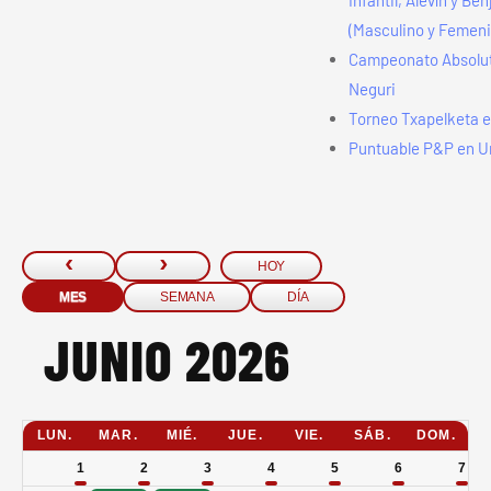
Infantil, Alevín y Be
(Masculino y Femen
Campeonato Absolu
Neguri
Torneo Txapelketa e
Puntuable P&P en Ur
HOY
MES
SEMANA
DÍA
JUNIO 2026
LUN.
MAR.
MIÉ.
JUE.
VIE.
SÁB.
DOM.
1
2
3
4
5
6
7