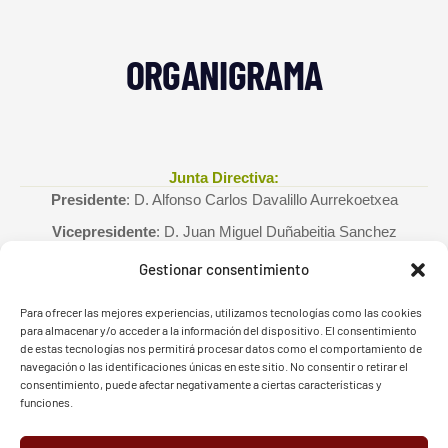
ORGANIGRAMA
Junta Directiva:
Presidente
: D. Alfonso Carlos Davalillo Aurrekoetxea
Vicepresidente
: D. Juan Miguel Duñabeitia Sanchez
Secretario
: D. Jose Miguel Hinojal de la Fuente
Gestionar consentimiento
Tesorero:
D. Jose Ramón Perez Miguel
Para ofrecer las mejores experiencias, utilizamos tecnologías como las cookies
Vocal 1:
D. Ibón Aberasturi Echevarrieta
para almacenar y/o acceder a la información del dispositivo. El consentimiento
de estas tecnologías nos permitirá procesar datos como el comportamiento de
Vocal 2:
D. Juan Manuel Gutierrez Castillo
navegación o las identificaciones únicas en este sitio. No consentir o retirar el
consentimiento, puede afectar negativamente a ciertas características y
Comite de Competición:
funciones.
Presidente
: D. Carlos Román Blanco