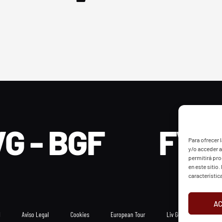
G - BGF
FVG 
Para ofrecer 
y/o acceder a
permitirá pr
en este sitio
característic
A
d
Aviso Legal
Cookies
European Tour
Liv Golf
PGATO