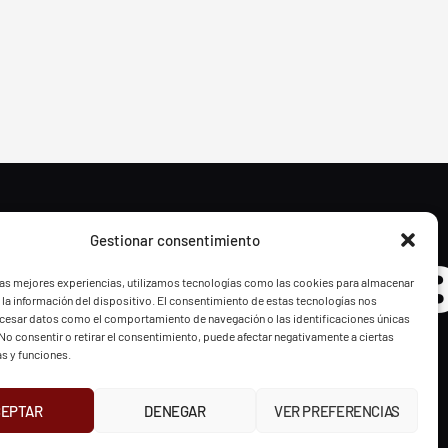
Gestionar consentimiento
- BGF
FVG - 
las mejores experiencias, utilizamos tecnologías como las cookies para almacenar
 la información del dispositivo. El consentimiento de estas tecnologías nos
ocesar datos como el comportamiento de navegación o las identificaciones únicas
. No consentir o retirar el consentimiento, puede afectar negativamente a ciertas
as y funciones.
CEPTAR
DENEGAR
VER PREFERENCIAS
UR
INSTAGRAM
X
FACEBOOK