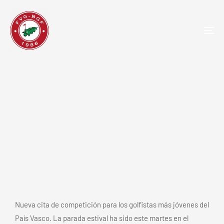
TOG
NAV
Campeonato Infantil de Larrabea:
una victoria más al zurrón de
Javier Domingo
Nueva cita de competición para los golfistas más jóvenes del
País Vasco. La parada estival ha sido este martes en el