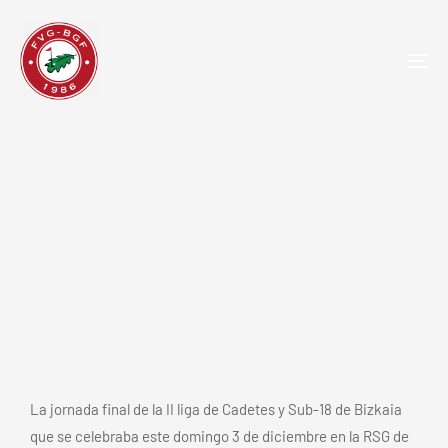
TOG
NAV
Aplazada la final de la II Liga de
Cadetes y sub-18 de Bizkaia, se
celebra el 21 de Enero de 2024
La jornada final de la II liga de Cadetes y Sub-18 de Bizkaia
que se celebraba este domingo 3 de diciembre en la RSG de