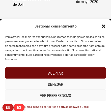
de mayo 2020
de Golf
Gestionar consentimiento
Para ofrecer las mejores experiencias, utilizamos tecnologías como las cookies
para almacenar y/o acceder a la información del dispositivo. El consentimiento
FVG - BGF
FVG - BGF
de estas tecnologías nos permitirá procesar datos como el comportamiento de
navegación o las identificaciones únicas en este sitio. No consentir o retirar el
consentimiento, puede afectar negativamente a ciertas características y
funciones.
ACEPTAR
2026 Federación Vizcaína de Golf
DENEGAR
INSTAGRAM
X
FACEBOOK
Política de Privacidad
Aviso Legal
Cookies
VER PREFERENCIAS
European Tour
Liv Golf
PGATOUR
Política de Cookies
Política de privacidad
Aviso Legal
EU
ES