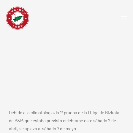
TOG
NAV
Aplazada la 1ª prueba de la I liga de
bizkaia de p&p
Debido a la climatología, la 1ª prueba de la I Liga de Bizkaia
de P&P, que estaba previsto celebrarse este sábado 2 de
abril, se aplaza al sábado 7 de mayo