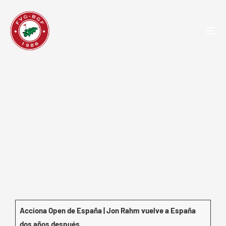
TOG
NAV
Jon Rahm: “Es un orgullo ser
considerado un referente del
deporte español”
Acciona Open de España | Jon Rahm vuelve a España
dos años después