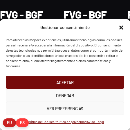
FVG - BGF
FVG - BGF
Gestionar consentimiento
Para ofrecer las mejores experiencias, utilizamos tecnologías como las cookies
para almacenar y/o acceder a la información del dispositivo. El consentimiento
2026 Federación Vizcaína de Golf
de estas tecnologías nos permitirá procesar datos como el comportamiento de
navegación o las identificaciones únicas en este sitio. No consentir o retirar el
consentimiento, puede afectar negativamente a ciertas características y
INSTAGRAM
X
FACEBOOK
funciones.
Política de Privacidad
Aviso Legal
Cookies
European Tour
Liv Golf
PGATOUR
ACEPTAR
DENEGAR
VER PREFERENCIAS
Política de Cookies
Política de privacidad
Aviso Legal
EU
ES