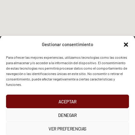
Gestionar consentimiento
Para ofrecer las mejores experiencias, utilizamos tecnologías como las cookies
para almacenar y/o acceder a la información del dispositivo. El consentimiento
FVG - BGF
FVG - BGF
de estas tecnologías nos permitirá procesar datos como el comportamiento de
navegación o las identificaciones únicas en este sitio. No consentir o retirar el
consentimiento, puede afectar negativamente a ciertas características y
funciones.
ACEPTAR
2026 Federación Vizcaína de Golf
DENEGAR
INSTAGRAM
X
FACEBOOK
Política de Privacidad
Aviso Legal
Cookies
VER PREFERENCIAS
European Tour
Liv Golf
PGATOUR